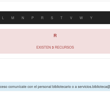
L
M
N
P
R
S
T
V
W
Y
R
EXISTEN
3
RECURSOS
cceso comunícate con el personal bibliotecario o a servicios.biblioteca