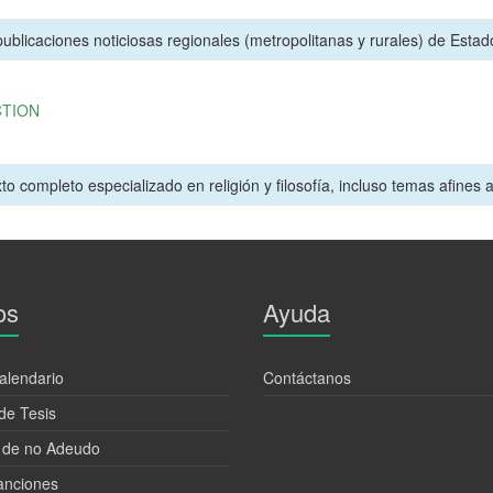
ublicaciones noticiosas regionales (metropolitanas y rurales) de Estad
CTION
o completo especializado en religión y filosofía, incluso temas afines a la
os
Ayuda
alendario
Contáctanos
de Tesis
 de no Adeudo
anciones