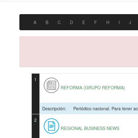
A
B
C
D
E
F
H
I
J
1
REFORMA (GRUPO REFORMA)
Descripción:
Periódico nacional. Para tener a
2
REGIONAL BUSINESS NEWS