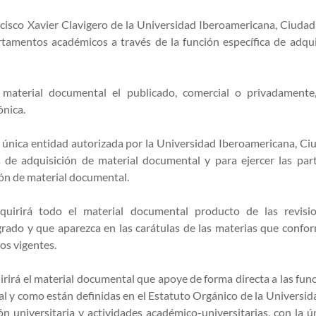
ncisco Xavier Clavigero de la Universidad Iberoamericana, Ciuda
rtamentos académicos a través de la función específica de adqui
 material documental el publicado, comercial o privadamente
ónica.
la única entidad autorizada por la Universidad Iberoamericana, C
es de adquisición de material documental y para ejercer las par
ción de material documental.
dquirirá todo el material documental producto de las revisio
sgrado y que aparezca en las carátulas de las materias que confo
s vigentes.
uirirá el material documental que apoye de forma directa a las fun
l y como están definidas en el Estatuto Orgánico de la Universida
ión universitaria y actividades académico-universitarias, con la ú