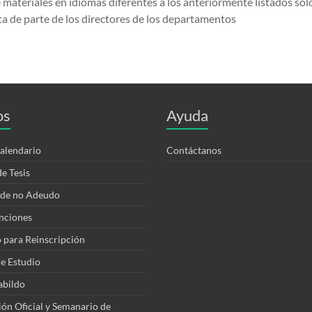
 materiales en idiomas diferentes a los anteriormente listados sólo
ita de parte de los directores de los departamentos
os
Ayuda
alendario
Contáctanos
e Tesis
 de no Adeudo
nciones
 para Reinscripción
e Estudio
abildo
n Oficial y Semanario de