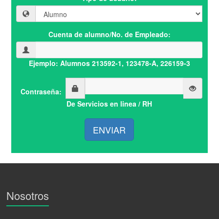
Cuenta de alumno/No. de Empleado:
Ejemplo: Alumnos 213592-1, 123478-A, 226159-3
Contraseña:
De Servicios en linea / RH
ENVIAR
Nosotros