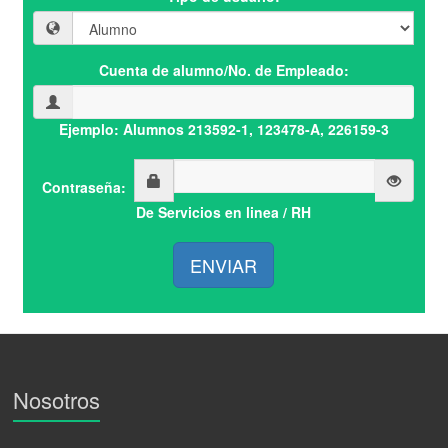
Cuenta de alumno/No. de Empleado:
Ejemplo: Alumnos 213592-1, 123478-A, 226159-3
Contraseña:
De Servicios en linea / RH
ENVIAR
Nosotros