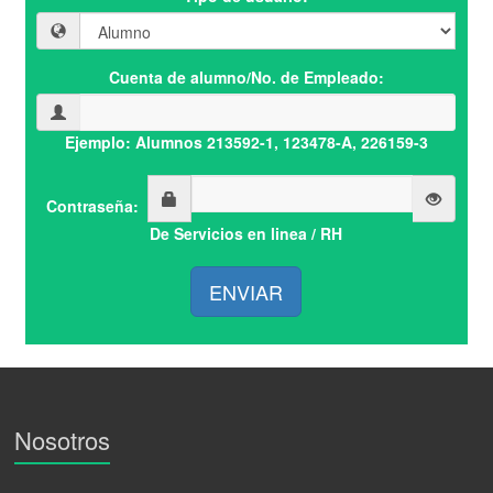
Cuenta de alumno/No. de Empleado:
Ejemplo: Alumnos 213592-1, 123478-A, 226159-3
Contraseña:
De Servicios en linea / RH
ENVIAR
Nosotros