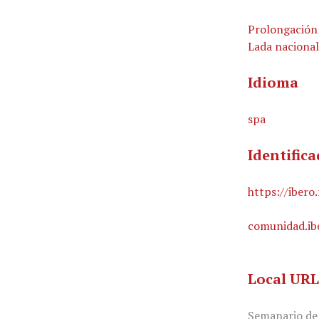
Prolongación 
Lada nacional
Idioma
spa
Identific
https://iber
comunidad.i
Local UR
Semanario de 