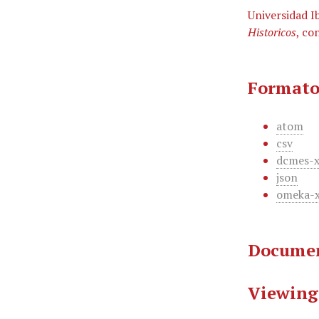
Universidad I
Historicos
, co
Formato
atom
csv
dcmes-
json
omeka-
Documen
Viewing