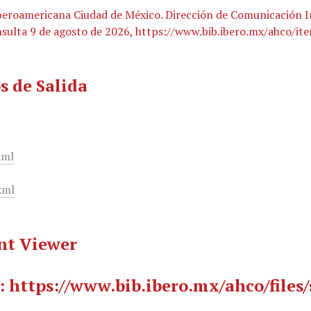
beroamericana Ciudad de México. Dirección de Comunicación 
nsulta 9 de agosto de 2026,
https://www.bib.ibero.mx/ahco/it
s de Salida
xml
xml
t Viewer
: https://www.bib.ibero.mx/ahco/file