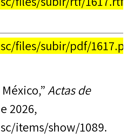
/files/subir/rtf/1617.rtf
c/files/subir/pdf/1617.pdf
 México,”
Actas de
de 2026,
asc/items/show/1089
.