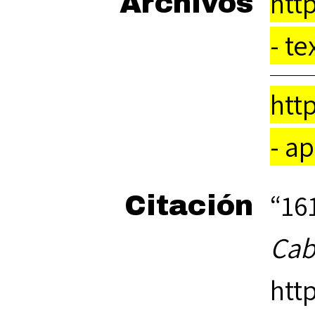
htt
Archivos
- te
htt
- a
“16
Citación
Cab
htt