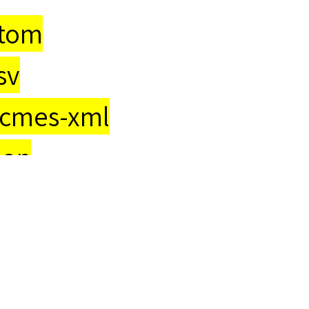
tom
sv
cmes-xml
son
meka-xml