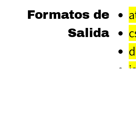
a
Formatos de
c
Salida
d
j
o
← Elemento Anterior