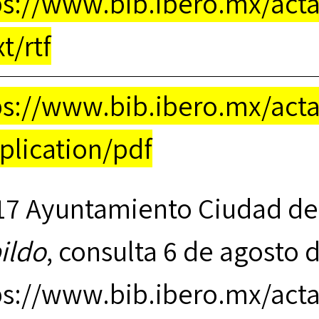
ps://www.bib.ibero.mx/actasc
xt/rtf
ps://www.bib.ibero.mx/actas
pplication/pdf
17 Ayuntamiento Ciudad de
ildo
, consulta 6 de agosto 
ps://www.bib.ibero.mx/act